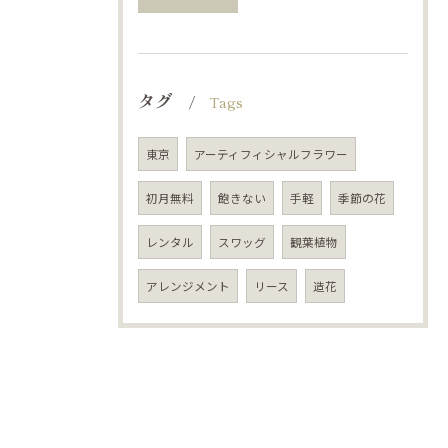
タグ
Tags
東京
アーティフィシャルフラワー
初月無料
飽きない
手軽
季節の花
レンタル
スワッグ
観葉植物
アレンジメント
リース
造花