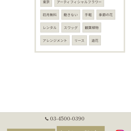
東京
アーティフィシャルフラワー
初月無料
飽きない
手軽
季節の花
レンタル
スワッグ
観葉植物
アレンジメント
リース
造花
03-4500-0390