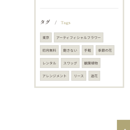
タグ
Tags
東京
アーティフィシャルフラワー
初月無料
飽きない
手軽
季節の花
レンタル
スワッグ
観葉植物
アレンジメント
リース
造花