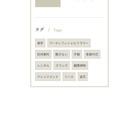
タグ
Tags
東京
アーティフィシャルフラワー
初月無料
飽きない
手軽
季節の花
レンタル
スワッグ
観葉植物
アレンジメント
リース
造花