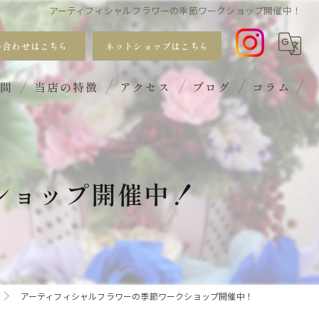
アーティフィシャルフラワーの季節ワークショップ開催中！
い合わせはこちら
ネットショップはこちら
質問
当店の特徴
アクセス
ブログ
コラム
おしゃれ
手入れ不要
ショップ開催中！
サブスク
ギフト
ワークショップ
アーティフィシャルフラワーの季節ワークショップ開催中！