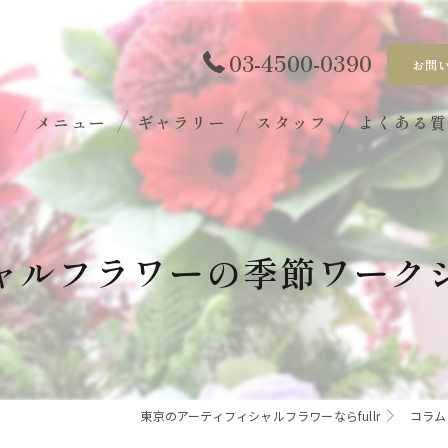
03-4500-0390
お問
ト
メニュー
ギャラリー
スタッフ
よくある
ャルフラワーの季節ワーク
東京のアーティフィシャルフラワーならfullr
コラム