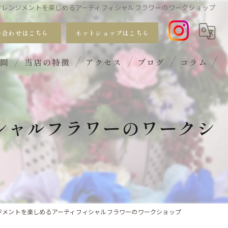
アレンジメントを楽しめるアーティフィシャルフラワーのワークショップ
い合わせはこちら
ネットショップはこちら
質問
当店の特徴
アクセス
ブログ
コラム
おしゃれ
シャルフラワーのワークシ
手入れ不要
サブスク
ギフト
ワークショップ
ジメントを楽しめるアーティフィシャルフラワーのワークショップ