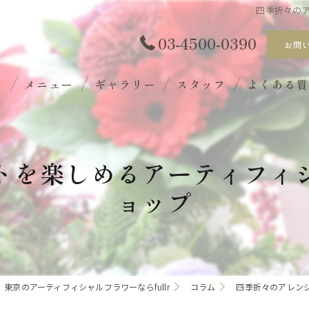
四季折々の
03-4500-0390
お問
ト
メニュー
ギャラリー
スタッフ
よくある
トを楽しめるアーティフィ
ョップ
東京のアーティフィシャルフラワーならfullr
コラム
四季折々のアレン