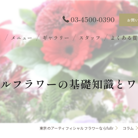
03-4500-0390
お問
ト
メニュー
ギャラリー
スタッフ
よくある
ャルフラワーの基礎知識とワ
東京のアーティフィシャルフラワーならfullr
コラム