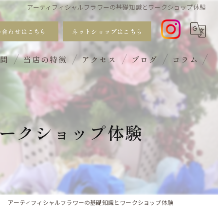
アーティフィシャルフラワーの基礎知識とワークショップ体験
い合わせはこちら
ネットショップはこちら
質問
当店の特徴
アクセス
ブログ
コラム
おしゃれ
手入れ不要
ークショップ体験
サブスク
ギフト
ワークショップ
アーティフィシャルフラワーの基礎知識とワークショップ体験