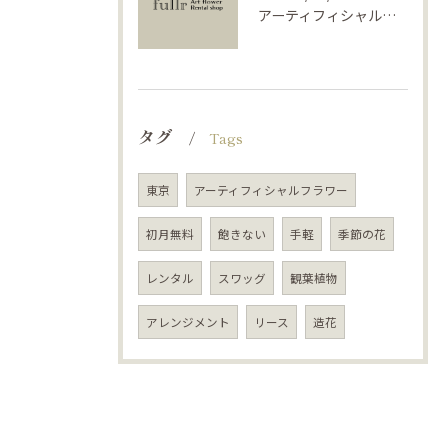
アーティフィシャルフラワーで学ぶ基礎と活用法
タグ
Tags
東京
アーティフィシャルフラワー
初月無料
飽きない
手軽
季節の花
レンタル
スワッグ
観葉植物
アレンジメント
リース
造花