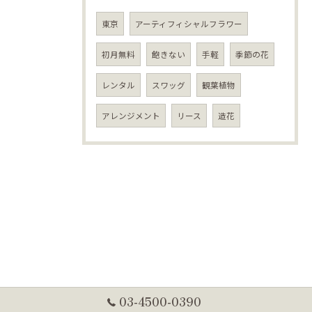
東京
アーティフィシャルフラワー
初月無料
飽きない
手軽
季節の花
レンタル
スワッグ
観葉植物
アレンジメント
リース
造花
03-4500-0390