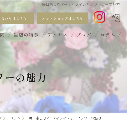
毎日楽しむアーティフィシャルフラワーの魅力
い合わせはこちら
ネットショップはこちら
質問
当店の特徴
アクセス
ブログ
コラム
おしゃれ
手入れ不要
ワーの魅力
サブスク
ギフト
ワークショップ
r
コラム
毎日楽しむアーティフィシャルフラワーの魅力