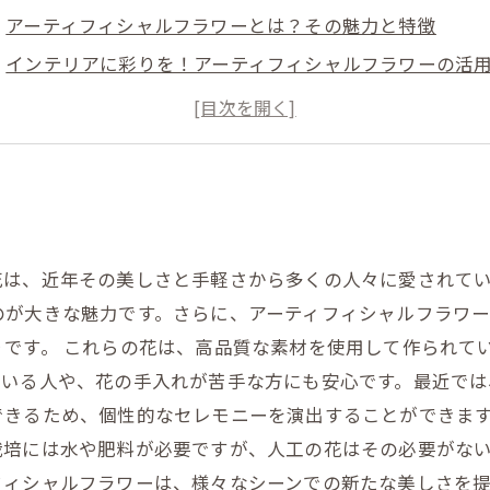
アーティフィシャルフラワーとは？その魅力と特徴
インテリアに彩りを！アーティフィシャルフラワーの活
季節感を楽しむ！テーマ別アレンジメントのアイデア
手入れ不要！アーティフィシャルフラワーのメリット
自分だけの作品を作ろう！DIYの楽しみ方
花は、近年その美しさと手軽さから多くの人々に愛されて
のが大きな魅力です。さらに、アーティフィシャルフラワ
りです。 これらの花は、高品質な素材を使用して作られて
ている人や、花の手入れが苦手な方にも安心です。最近では
きるため、個性的なセレモニーを演出することができます
栽培には水や肥料が必要ですが、人工の花はその必要がな
フィシャルフラワーは、様々なシーンでの新たな美しさを