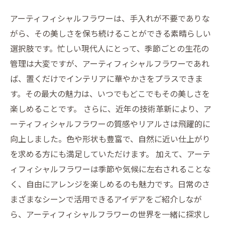
ラワーの楽しみ方
アーティフィシャルフラワーは、手入れが不要でありな
アーティフィシャルフラワーで作る心地よい空
がら、その美しさを保ち続けることができる素晴らしい
間の提案
選択肢です。忙しい現代人にとって、季節ごとの生花の
あなたの生活に取り入れたくなる！アーティフ
管理は大変ですが、アーティフィシャルフラワーであれ
ィシャルフラワーの魅力まとめ
ば、置くだけでインテリアに華やかさをプラスできま
す。その最大の魅力は、いつでもどこでもその美しさを
楽しめることです。 さらに、近年の技術革新により、ア
ーティフィシャルフラワーの質感やリアルさは飛躍的に
向上しました。色や形状も豊富で、自然に近い仕上がり
を求める方にも満足していただけます。 加えて、アーテ
ィフィシャルフラワーは季節や気候に左右されることな
く、自由にアレンジを楽しめるのも魅力です。日常のさ
まざまなシーンで活用できるアイデアをご紹介しなが
ら、アーティフィシャルフラワーの世界を一緒に探求し