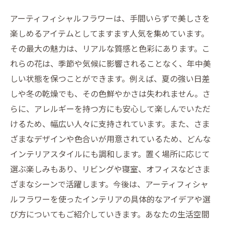
ラワーで作る心地よい空間
アーティフィシャルフラワーは、手間いらずで美しさを
インテリアに革命をもたらす：アーティフィシ
楽しめるアイテムとしてますます人気を集めています。
ャルフラワーの活用法
その最大の魅力は、リアルな質感と色彩にあります。こ
手入れ不要で楽しむ新しいライフスタイル：ア
れらの花は、季節や気候に影響されることなく、年中美
ーティフィシャルフラワーが変える日常
しい状態を保つことができます。例えば、夏の強い日差
しや冬の乾燥でも、その色鮮やかさは失われません。さ
らに、アレルギーを持つ方にも安心して楽しんでいただ
けるため、幅広い人々に支持されています。また、さま
ざまなデザインや色合いが用意されているため、どんな
インテリアスタイルにも調和します。置く場所に応じて
選ぶ楽しみもあり、リビングや寝室、オフィスなどさま
ざまなシーンで活躍します。今後は、アーティフィシャ
ルフラワーを使ったインテリアの具体的なアイデアや選
び方についてもご紹介していきます。あなたの生活空間