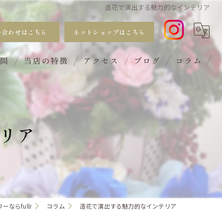
造花で演出する魅力的なインテリア
い合わせはこちら
ネットショップはこちら
質問
当店の特徴
アクセス
ブログ
コラム
おしゃれ
手入れ不要
リア
サブスク
ギフト
ワークショップ
ならfullr
コラム
造花で演出する魅力的なインテリア