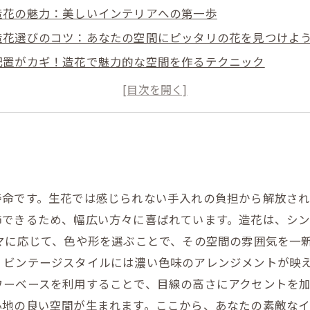
造花の魅力：美しいインテリアへの第一歩
造花選びのコツ：あなたの空間にピッタリの花を見つけよ
配置がカギ！造花で魅力的な空間を作るテクニック
心地よいリビング：造花がもたらす温もりのある演出
オフィスの雰囲気を変える：造花で作る心地よい空間
造花で描くあなただけのスタイル：個性を引き出すインテ
素敵なインテリアライフ：造花を活用して彩り豊かな暮ら
寿命です。生花では感じられない手入れの負担から解放さ
飾できるため、幅広い方々に喜ばれています。造花は、シ
マに応じて、色や形を選ぶことで、その空間の雰囲気を一
ビンテージスタイルには濃い色味のアレンジメントが映え
ワーベースを利用することで、目線の高さにアクセントを
心地の良い空間が生まれます。ここから、あなたの素敵なイ