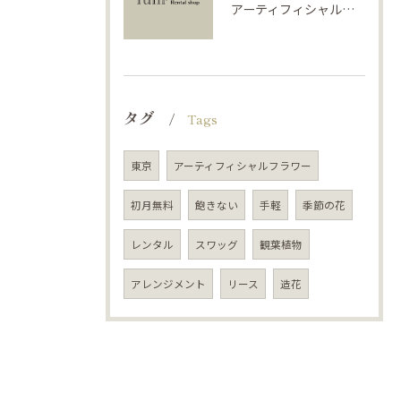
アーティフィシャルフラワーで学ぶ基礎と活用法
タグ
Tags
東京
アーティフィシャルフラワー
初月無料
飽きない
手軽
季節の花
レンタル
スワッグ
観葉植物
アレンジメント
リース
造花