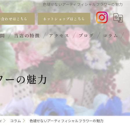
色褪せないアーティフィシャルフラワーの魅力
い合わせはこちら
ネットショップはこちら
質問
当店の特徴
アクセス
ブログ
コラム
おしゃれ
手入れ不要
ワーの魅力
サブスク
ギフト
ワークショップ
r
コラム
色褪せないアーティフィシャルフラワーの魅力