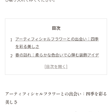
目次
アーティフィシャルフラワーとの出会い：四季
を彩る美しさ
春の訪れ：柔らかな色合いで心弾む装飾アイデ
ア
夏の爽やかさ：華やかさを引き立てるアレンジ
メント
秋の深まり：落ち着いたトーンで作る温かい空
アーティフィシャルフラワーとの出会い：四季を彩る
間
美しさ
冬のホリデーシーズン：クリスマスを彩る特別
なデコレーション