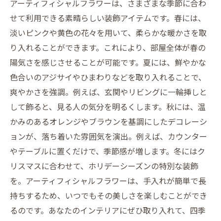
アーティフィシャルフラワーは、さまざまな季節に合わ
アーティフィシャルフラワーのメリット：メン
せて利用できる素晴らしい装飾アイテムです。春には、
テナンスフリーで毎日が華やか
淡いピンクや黄色の花々を用いて、柔らかな暖かさを取
季節感を楽しむ生活：アーティフィシャルフラ
り入れることができます。これにより、部屋全体が春の
ワーで心豊かなインテリアを
陽気さを感じさせることが可能です。夏には、鮮やかな
色合いのアジサイやひまわりなどを取り入れることで、
爽やかさを強調。例えば、玄関やリビングに一輪挿しと
して飾ると、見る人の気分を明るくします。秋には、温
かみのあるオレンジやブラウンを基調にしたデコレーシ
ョンが、落ち着いた雰囲気を演出。例えば、カウンター
やテーブルに置くだけで、季節感が増します。冬にはク
リスマスに合わせて、ホリデーシーズンの特別な装飾
を。アーティフィシャルフラワーは、手入れが簡単で長
持ちするため、いつでもその美しさを楽しむことができ
るのです。あなたのインテリアにぜひ取り入れて、四季