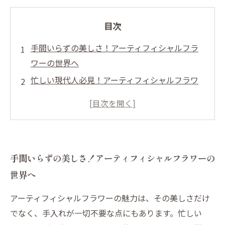
目次
手間いらずの美しさ！アーティフィシャルフラ
ワーの世界へ
忙しい現代人必見！アーティフィシャルフラワ
ーがもたらす時間の余裕
インテリアに彩りを！多様なデザインと色使い
の魅力
季節ごとに楽しむアーティフィシャルフラワー
手間いらずの美しさ！アーティフィシャルフラワーの
のアレンジ方法
世界へ
手入れ不要で持続する美しさ、その秘訣を探る
アーティフィシャルフラワーを使った心豊かな
アーティフィシャルフラワーの魅力は、その美しさだけ
生活の提案
でなく、手入れが一切不要な点にもあります。忙しい