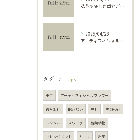
造花で楽しむ季節ごとのインテリア
2025/04/28
アーティフィシャルフラワーで学ぶ基礎と活用法
タグ
Tags
東京
アーティフィシャルフラワー
初月無料
飽きない
手軽
季節の花
レンタル
スワッグ
観葉植物
アレンジメント
リース
造花