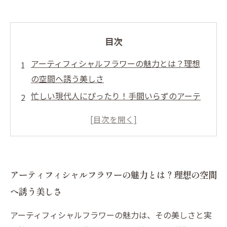
目次
アーティフィシャルフラワーの魅力とは？理想
の空間へ誘う美しさ
忙しい現代人にぴったり！手間いらずのアーテ
ィフィシャルフラワー
多様なスタイルを楽しむ！アレンジメントのア
イデア集
空間作りのコツ教えます！アーティフィシャル
アーティフィシャルフラワーの魅力とは？理想の空間
フラワーで創る理想の居場所
へ誘う美しさ
豊かな季節感を！アーティフィシャルフラワー
で感じる四季
アーティフィシャルフラワーの魅力は、その美しさと実
歴史に学び、現代に生かす：アーティフィシャ