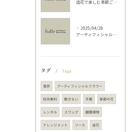
造花で楽しむ季節ごとのインテリア
2025/04/28
アーティフィシャルフラワーで学ぶ基礎と活用法
タグ
Tags
東京
アーティフィシャルフラワー
初月無料
飽きない
手軽
季節の花
レンタル
スワッグ
観葉植物
アレンジメント
リース
造花