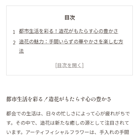
目次
都市生活を彩る！造花がもたらす心の豊かさ
造花の魅力：手間いらずの華やかさを楽しむ方
法
インテリアの新しいトレンド：アーティフィシ
ャルフラワーの取り入れ方
季節に合わせたコーディネート：造花で楽しむ
ライフスタイル
都市生活を彩る！造花がもたらす心の豊かさ
造花の効果：都会の空間を変える力
私たちの暮らしを変える造花の選び方と活用法
都会での生活は、日々の忙しさによって心が疲れがちで
見た目もリアル！造花で作る理想の都市インテ
す。その中で、造花は新たな癒しの源として注目されて
リア
います。アーティフィシャルフラワーは、手入れの手間