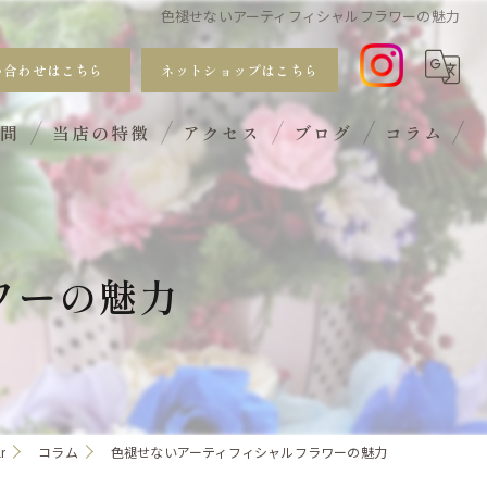
色褪せないアーティフィシャルフラワーの魅力
い合わせはこちら
ネットショップはこちら
質問
当店の特徴
アクセス
ブログ
コラム
おしゃれ
手入れ不要
ワーの魅力
サブスク
ギフト
ワークショップ
r
コラム
色褪せないアーティフィシャルフラワーの魅力