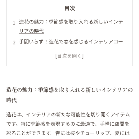
目次
造花の魅力：季節感を取り入れる新しいインテ
リアの時代
手間いらず！造花で春を感じるインテリアコー
ディネート
夏の彩り：造花で涼しげな空間を作るアイデア
秋の温もり：造花を使った落ち着いたインテリ
アの工夫
造花の魅力：季節感を取り入れる新しいインテリアの
冬の贅沢：造花で作る温かみあるインテリア
時代
テーマ別コーディネート：季節感を演出する造
花の活用法
造花は、インテリアの新たな可能性を切り開くアイテム
あなたの生活空間を華やかに！造花で彩る四季
です。特に季節感を表現するのに最適で、手軽に空間を
のインテリア術
彩ることができます。春には桜やチューリップ、夏には