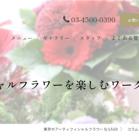
03-4500-0390
お問
ト
メニュー
ギャラリー
スタッフ
よくある
ャルフラワーを楽しむワー
東京のアーティフィシャルフラワーならfullr
コラム