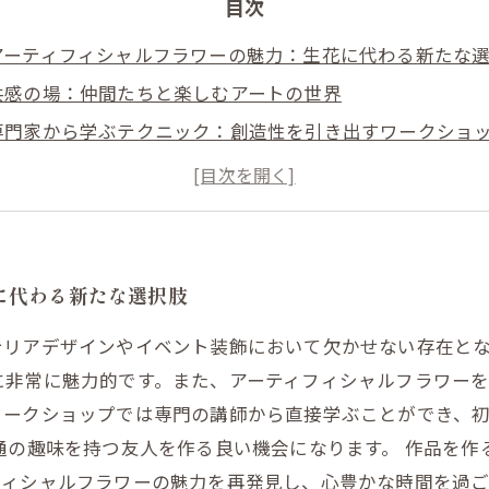
目次
アーティフィシャルフラワーの魅力：生花に代わる新たな
共感の場：仲間たちと楽しむアートの世界
専門家から学ぶテクニック：創造性を引き出すワークショ
心を込めた作品作り：個々のスタイルを表現する楽しみ
コミュニケーションが生み出す新たな絆：ワークショップ
アーティフィシャルフラワーで彩る日常：家でも楽しめる
創造力を広げる体験：次回のワークショップに参加しよう
に代わる新たな選択肢
テリアデザインやイベント装飾において欠かせない存在と
に非常に魅力的です。また、アーティフィシャルフラワー
ワークショップでは専門の講師から直接学ぶことができ、
通の趣味を持つ友人を作る良い機会になります。 作品を
フィシャルフラワーの魅力を再発見し、心豊かな時間を過