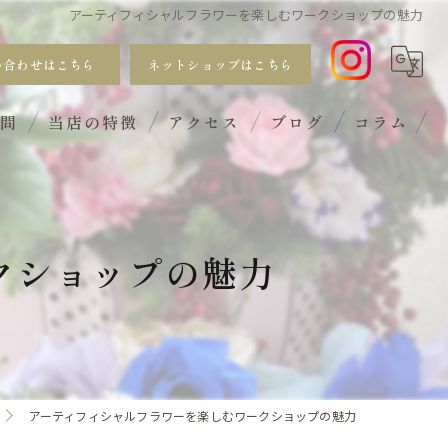
アーティフィシャルフラワーを楽しむワークショップの魅力
い合わせはこちら
ネットショップはこちら
質問
当店の特徴
アクセス
ブログ
コラム
おしゃれ
手入れ不要
クショップの魅力
サブスク
ギフト
ワークショップ
アーティフィシャルフラワーを楽しむワークショップの魅力