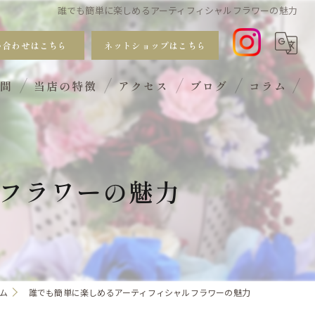
誰でも簡単に楽しめるアーティフィシャルフラワーの魅力
い合わせはこちら
ネットショップはこちら
質問
当店の特徴
アクセス
ブログ
コラム
おしゃれ
手入れ不要
フラワーの魅力
サブスク
ギフト
ワークショップ
ム
誰でも簡単に楽しめるアーティフィシャルフラワーの魅力