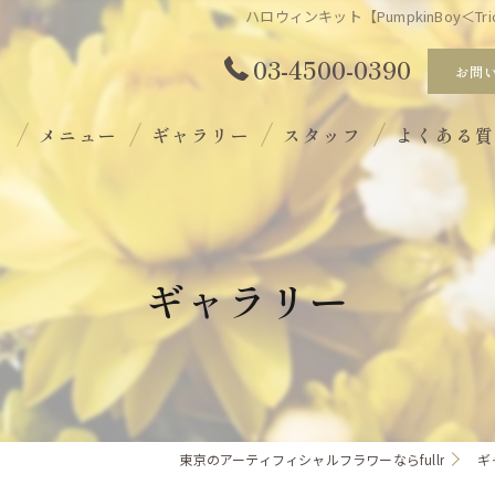
ハロウィンキット【PumpkinBoy＜Tric
03-4500-0390
お問
ト
メニュー
ギャラリー
スタッフ
よくある
ギャラリー
東京のアーティフィシャルフラワーならfullr
ギ