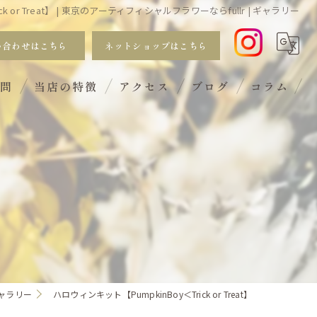
k or Treat】 | 東京のアーティフィシャルフラワーならfullr | ギャラリー
い合わせはこちら
ネットショップはこちら
質問
当店の特徴
アクセス
ブログ
コラム
おしゃれ
手入れ不要
サブスク
ギフト
ワークショップ
ャラリー
ハロウィンキット【PumpkinBoy＜Trick or Treat】