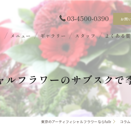
03-4500-0390
お問
ト
メニュー
ギャラリー
スタッフ
よくある
ャルフラワーのサブスクで
東京のアーティフィシャルフラワーならfullr
コラム