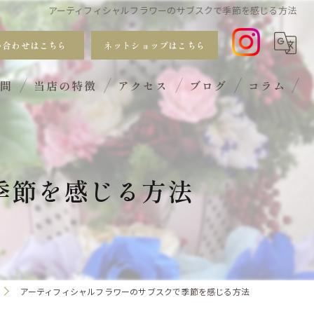
アーティフィシャルフラワーのサブスクで季節を感じる方法
い合わせはこちら
ネットショップはこちら
質問
当店の特徴
アクセス
ブログ
コラム
おしゃれ
手入れ不要
季節を感じる方法
サブスク
ギフト
ワークショップ
アーティフィシャルフラワーのサブスクで季節を感じる方法