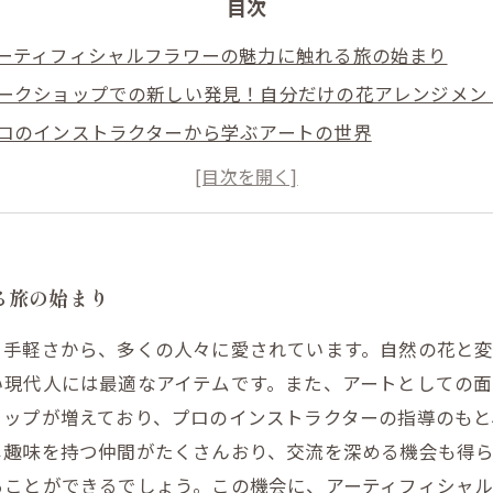
目次
ーティフィシャルフラワーの魅力に触れる旅の始まり
ークショップでの新しい発見！自分だけの花アレンジメン
ロのインストラクターから学ぶアートの世界
間との交流が生む創造力の爆発
ーティフィシャルフラワーで心を豊かにする方法
ークショップで生まれる自分の感性の発見
ーティフィシャルフラワーで彩る日常生活の楽しみ
る旅の始まり
と手軽さから、多くの人々に愛されています。自然の花と
い現代人には最適なアイテムです。また、アートとしての
ョップが増えており、プロのインストラクターの指導のもと
じ趣味を持つ仲間がたくさんおり、交流を深める機会も得
ることができるでしょう。この機会に、アーティフィシャ