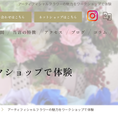
アーティフィシャルフラワーの魅力をワークショップで体験
い合わせはこちら
ネットショップはこちら
質問
当店の特徴
アクセス
ブログ
コラム
おしゃれ
手入れ不要
クショップで体験
サブスク
ギフト
ワークショップ
アーティフィシャルフラワーの魅力をワークショップで体験