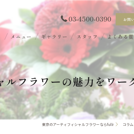
03-4500-0390
お問
ト
メニュー
ギャラリー
スタッフ
よくある
ャルフラワーの魅力をワー
東京のアーティフィシャルフラワーならfullr
コラム