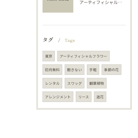
アーティフィシャルフラワーで学ぶ基礎と活用法
タグ
Tags
東京
アーティフィシャルフラワー
初月無料
飽きない
手軽
季節の花
レンタル
スワッグ
観葉植物
アレンジメント
リース
造花