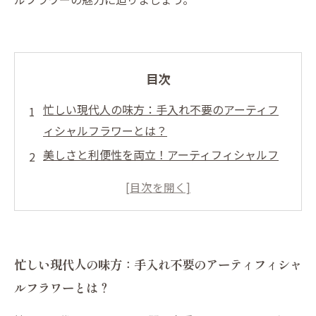
目次
忙しい現代人の味方：手入れ不要のアーティフ
ィシャルフラワーとは？
美しさと利便性を両立！アーティフィシャルフ
ラワーの魅力
時間を有効活用する新しい生活様式の提案
インテリアに彩りを加えるアーティフィシャル
フラワーの選び方
忙しい現代人の味方：手入れ不要のアーティフィシャ
心を癒す空間づくり：アーティフィシャルフラ
ルフラワーとは？
ワーの効果
手間いらずで楽しむ！アーティフィシャルフラ