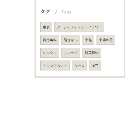
タグ
Tags
東京
アーティフィシャルフラワー
初月無料
飽きない
手軽
季節の花
レンタル
スワッグ
観葉植物
アレンジメント
リース
造花