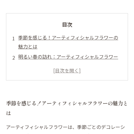
目次
季節を感じる！アーティフィシャルフラワーの
魅力とは
明るい春の訪れ：アーティフィシャルフラワー
で空間に活気を
涼しさを演出する夏の緑：アーティフィシャル
フラワーの使い方
温もりを伝える秋の装飾：秋色アーティフィシ
季節を感じる！アーティフィシャルフラワーの魅力と
ャルフラワーの選び方
は
ホリデーシーズンの特別感を演出する冬のフラ
ワーアレンジ
アーティフィシャルフラワーは、季節ごとのデコレーシ
季節ごとのフラワーアレンジで変化する空間の