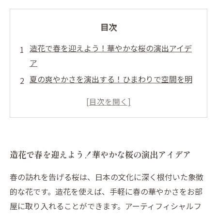
目次
造花で春を迎えよう！華やかな桜の演出アイデ
ア
夏の爽やかさを演出する！ひまわりで空間を明
るく
秋の深い紅葉で心温まる空間を作る
冬の厳かな松の葉で静寂な雰囲気を演出
造花の多様性を活かした四季折々のコーディネ
造花で春を迎えよう！華やかな桜の演出アイデア
ート
DIYで楽しむ！アーティフィシャルフラワーの活
春の訪れを告げる桜は、日本の文化に深く根付いた象徴
用法
的な花です。造花を使えば、手軽に春の華やかさをお部
季節の変わり目にぴったりな空間演出のヒント
屋に取り入れることができます。アーティフィシャルフ