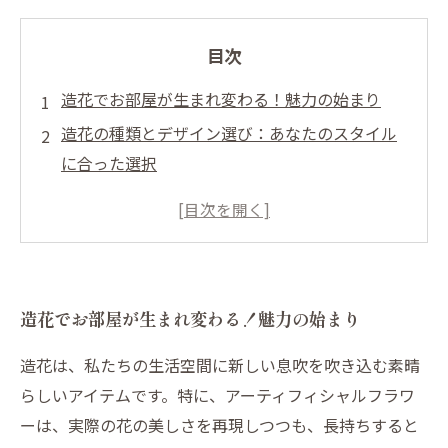
目次
造花でお部屋が生まれ変わる！魅力の始まり
造花の種類とデザイン選び：あなたのスタイル
に合った選択
季節を感じる造花アレンジ：変化を楽しむテク
ニック
安心・安全！アレルギーの心配がない造花の利
点
造花でお部屋が生まれ変わる！魅力の始まり
手入れ不要の造花：忙しいあなたにぴったりの
インテリア
造花は、私たちの生活空間に新しい息吹を吹き込む素晴
造花を使ったインテリアのアイデア：お部屋を
らしいアイテムです。特に、アーティフィシャルフラワ
彩るコツ
ーは、実際の花の美しさを再現しつつも、長持ちすると