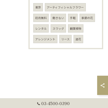
東京
アーティフィシャルフラワー
初月無料
飽きない
手軽
季節の花
レンタル
スワッグ
観葉植物
アレンジメント
リース
造花
03-4500-0390