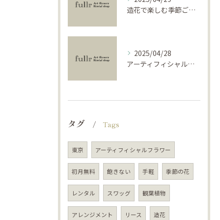
造花で楽しむ季節ごとのインテリア
2025/04/28
アーティフィシャルフラワーで学ぶ基礎と活用法
タグ
Tags
東京
アーティフィシャルフラワー
初月無料
飽きない
手軽
季節の花
レンタル
スワッグ
観葉植物
アレンジメント
リース
造花