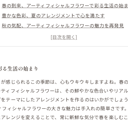
春の到来、アーティフィシャルフラワーで彩る生活の始
豊かな色彩、夏のアレンジメントで心を満たす
秋の気配、アーティフィシャルフラワーの魅力を再発見
冬の温もり、家を飾るアレンジ技術の紹介
四季折々の花で作るクリエイティブなライフスタイル
アーティフィシャルフラワーがもたらす心の癒しと美し
日常生活に彩りを、アレンジメントで迎える新しい季節
彩る生活の始まり
さが感じられるこの季節は、心もウキウキしますよね。春
ーティフィシャルフラワーは、その鮮やかな色合いやリア
プをテーマにしたアレンジメントを作るのはいかがでしょ
ィフィシャルフラワーの大きな魅力は手入れの簡単さです
にアレンジを変えることで、常に新鮮な気分で春を楽しむ