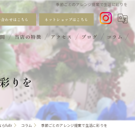
季節ごとのアレンジ提案で生活に彩りを
い合わせはこちら
ネットショップはこちら
質問
当店の特徴
アクセス
ブログ
コラム
おしゃれ
手入れ不要
彩りを
サブスク
ギフト
ワークショップ
ullr
コラム
季節ごとのアレンジ提案で生活に彩りを